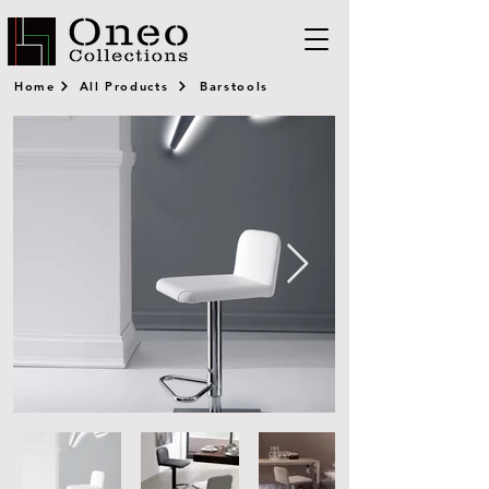
Home
All Products
Barstools