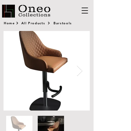
Home
All Products
Barstools