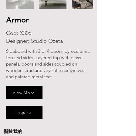
Armor
Cod: X306
Designer: Studio Ozeta
Sideboard with 3 or 4 doors, pyroceramic
top and sides. Layered top with glass
panels, doors and sides coupled on
wooden structure. Crystal inner shelves
and painted metal feet.
View More
Inquire
關於我的