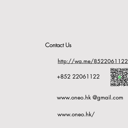
Contact Us
http://wa.me/8522061122
+852 22061122
www.oneo.hk
@gmail.com
www.oneo.hk/