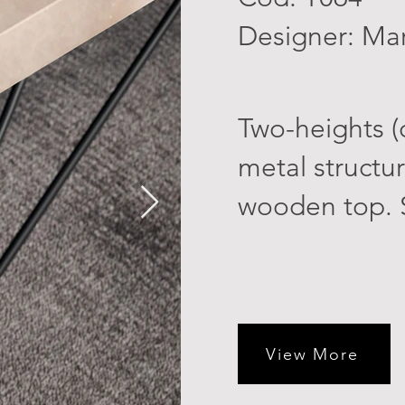
Designer: Mar
Two-heights (
metal structur
wooden top. Se
View More