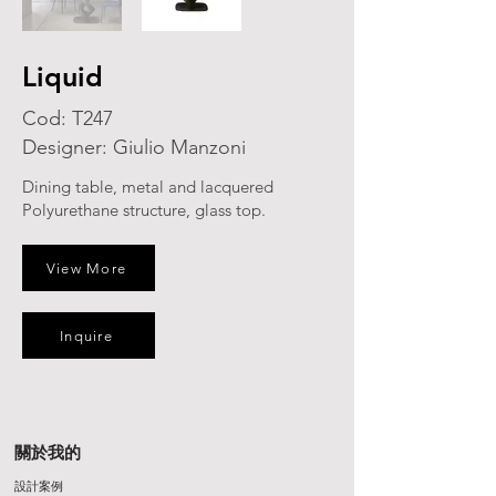
Liquid
Cod: T247
Designer: Giulio Manzoni
Dining table, metal and lacquered
Polyurethane structure, glass top.
View More
Inquire
關於我的
設計案例