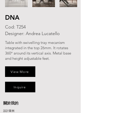
DNA
Cod: T254
Designer: Andrea Lucatello
Table with swivelling tray mecanism
integrated in the top 26mm. It rotates
360° around its vertical axis. Metal base
and height adjustable feet.
View More
Inquire
關於我的
設計案例