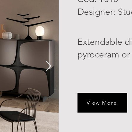
Designer: Stu
Extendable di
pyroceram or 
View More