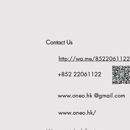
Contact Us
http://wa.me/8522061122
+852 22061122
www.oneo.hk
@gmail.com
www.oneo.hk/