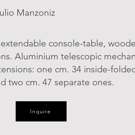
ulio Manzoniz
 extendable console-table, wood
ns. Aluminium telescopic mechani
tensions: one cm. 34 inside-folde
d two cm. 47 separate ones.
Inquire