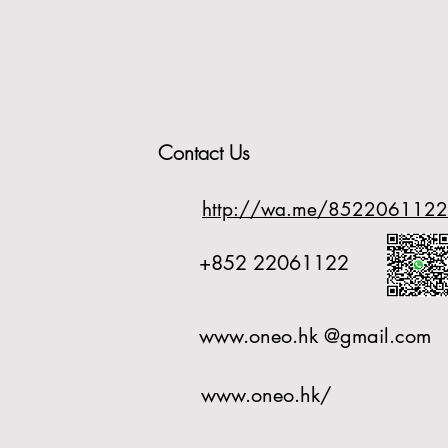
Contact Us
http://wa.me/8522061122
+852 22061122
www.oneo.hk
@gmail.com
www.oneo.hk/