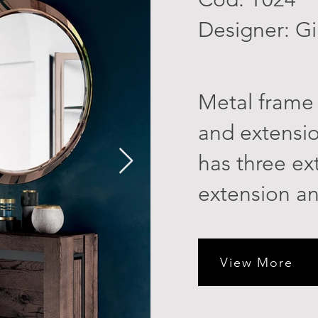
Designer: Gi
Metal frame
and extensio
has three ex
extension an
View More