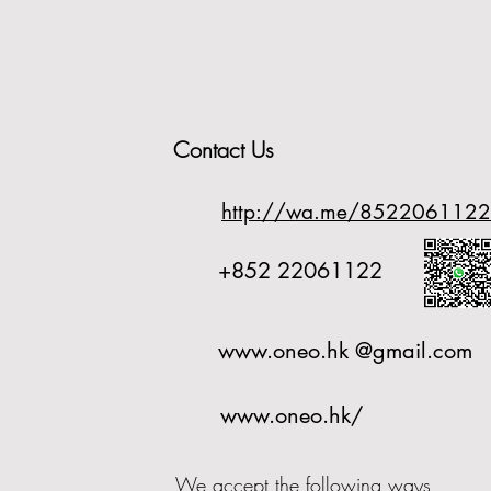
Contact Us
http://wa.me/8522061122
+852 22061122
www.oneo.hk
@gmail.com
www.oneo.hk/
We accept the following ways