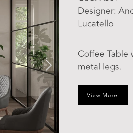
Designer: An
Lucatello
Coffee Table 
metal legs.
View More