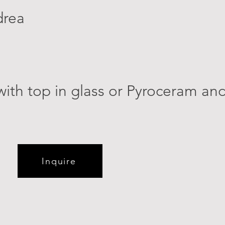
drea
with top in glass or Pyroceram an
Inquire