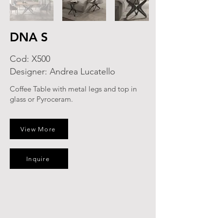
DNA S
Cod: X500
Designer: Andrea Lucatello
Coffee Table with metal legs and top in
glass or Pyroceram.
View More
Inquire