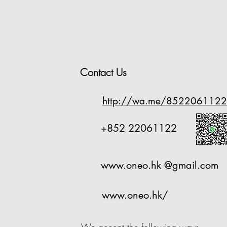
Contact Us
http://wa.me/8522061122
+852 22061122
www.oneo.hk
@gmail.com
www.oneo.hk/