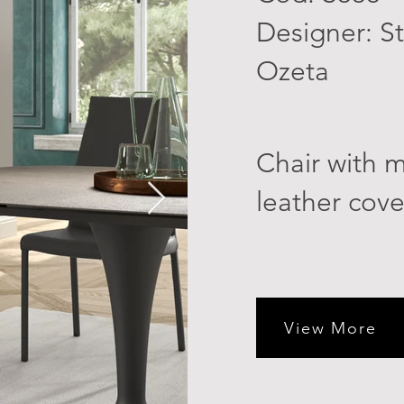
Designer: S
Ozeta
Chair with m
leather cove
View More