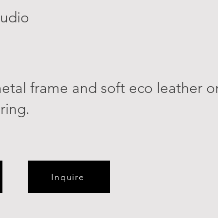
tudio
etal frame and soft eco leather or
ring.
Inquire