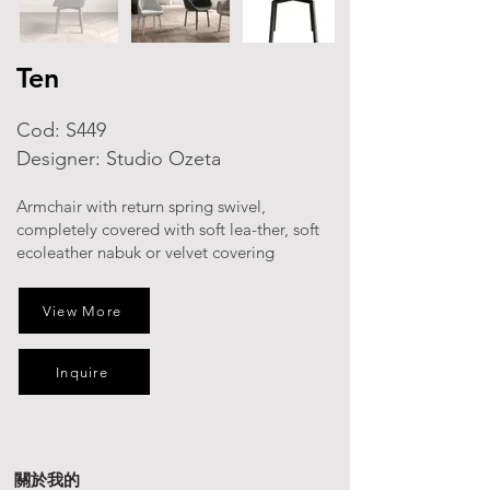
Ten
Cod: S449
Designer: Studio Ozeta
Armchair with return spring swivel,
completely covered with soft lea-ther, soft
ecoleather nabuk or velvet covering
View More
Inquire
關於我的