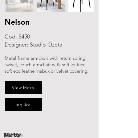
Nelson
Cod: S450
Designer: Studio Ozeta
Metal frame armchair with return spring
swivel, couch-armchair with soft leather,
soft eco leather nabuk or velvet covering.
View More
Inquire
關於我的