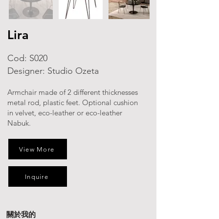
Lira
Cod: S020
Designer: Studio Ozeta
Armchair made of 2 different thicknesses
metal rod, plastic feet. Optional cushion
in velvet, eco-leather or eco-leather
Nabuk.
View More
Inquire
關於我的