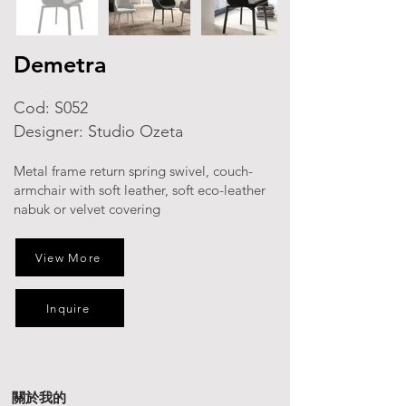
Demetra
Cod: S052
Designer: Studio Ozeta
Metal frame return spring swivel, couch-
armchair with soft leather, soft eco-leather
nabuk or velvet covering
View More
Inquire
關於我的